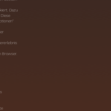
kiert. Dazu
 Diese
ptionen“
der
ererlebnis
im Browser.
es
te