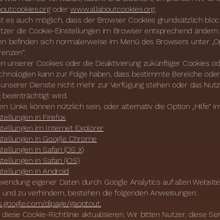
outcookies.org
oder
www.allaboutcookies.org.
ist es auch möglich, dass der Browser Cookies grundsätzlich bloc
zer die Cookie-Einstellungen im Browser entsprechend ändern.
gen befinden sich normalerweise im Menü des Browsers unter „O
renzen“.
n unserer Cookies oder die Deaktivierung zukünftiger Cookies o
echnologien kann zur Folge haben, dass bestimmte Bereiche oder
 unserer Dienste nicht mehr zur Verfügung stehen oder das Nutz
 beeinträchtigt wird.
en Links können nützlich sein, oder alternativ die Option „Hilfe“ 
tellungen in Firefox
tellungen im Internet Explorer
stellungen in Google Chrome
tellungen in Safari (OS X)
tellungen in Safari (iOS)
tellungen in Android
wendung eigener Daten durch Google Analytics auf allen Websit
 und zu verhindern, bestehen die folgenden Anweisungen:
ls.google.com/dlpage/gaoptout.
diese Cookie-Richtlinie aktualisieren. Wir bitten Nutzer, diese Sei