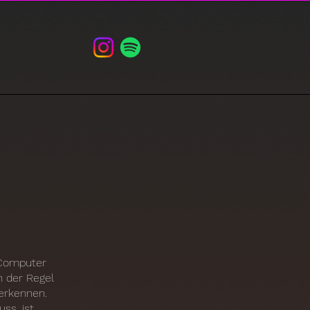
n Computer
n der Regel
erkennen.
ss, ist,