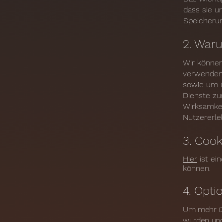
dass sie u
Speicherun
2. War
Wir können
verwenden,
sowie um C
Dienste zur
Wirksamkei
Nutzererle
3. Cook
Hier
ist ei
können.
4. Opti
Um mehr üb
wurden und