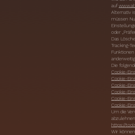
auf
www.ab
Alternativ 
müssen Nut
Einstellun
oder „Präfe
Das Lösche
Tracking-T
Funktionen
anderweitig
Die folgend
Cookie-Eins
Cookie-Eins
Cookie-Ein
Cookie-Eins
Cookie-Eins
Cookie-Eins
Um die Ver
abzulehnen
https://too
Wir können 