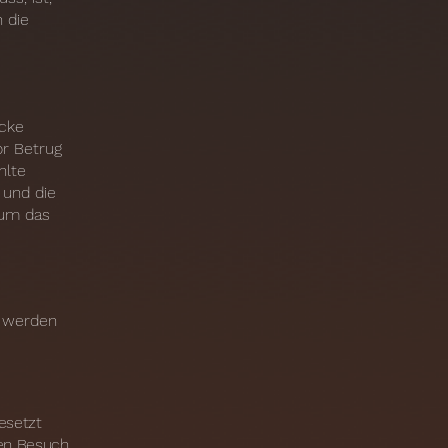
 die
ecke
or Betrug
hlte
 und die
 um das
t werden
esetzt
nen Besuch