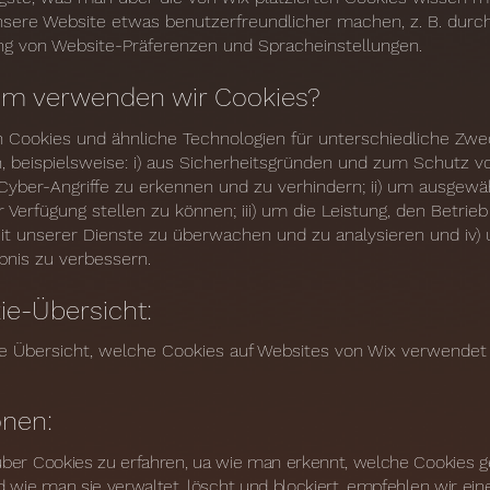
nsere Website etwas benutzerfreundlicher machen, z. B. durch
g von Website-Präferenzen und Spracheinstellungen.
um verwenden wir Cookies?
 Cookies und ähnliche Technologien für unterschiedliche Zw
 beispielsweise: i) aus Sicherheitsgründen und zum Schutz v
yber-Angriffe zu erkennen und zu verhindern; ii) um ausgewä
 Verfügung stellen zu können; iii) um die Leistung, den Betrieb
t unserer Dienste zu überwachen und zu analysieren und iv)
bnis zu verbessern.
ie-Übersicht:
ne Übersicht, welche Cookies auf Websites von Wix verwende
onen:
er Cookies zu erfahren, ua wie man erkennt, welche Cookies g
 wie man sie verwaltet, löscht und blockiert, empfehlen wir ei